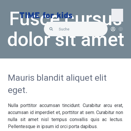
Skip
to
Fusce cursus
content
Togg
Search
Navi
dolor sit amet
for:
Startseite
Über uns
Mauris blandit aliquet elit
Lösungen
eget.
Produkte
Nulla porttitor accumsan tincidunt. Curabitur arcu erat,
accumsan id imperdiet et, porttitor at sem. Curabitur non
Hallo Support
nulla sit amet nisl tempus convallis quis ac lectus.
Pellentesque in ipsum id orci porta dapibus.