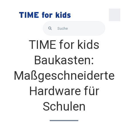
Skip
to
content
Togg
Search
Navi
for:
Startseite
TIME for kids
Baukasten:
Über uns
Maßgeschneiderte
Lösungen
Hardware für
Produkte
Schulen
Hallo Support