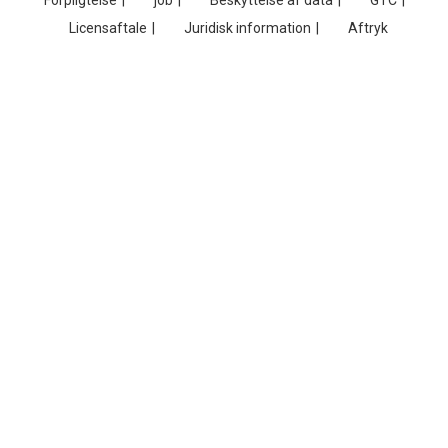
Forpligtelse
job
Beskyttelse af data
GTC
Licensaftale
Juridisk information
Aftryk