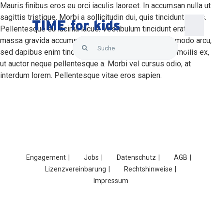
Skip
Mauris finibus eros eu orci iaculis laoreet. In accumsan nulla ut
to
sagittis tristique. Morbi a sollicitudin dui, quis tincidunt purus.
content
Pellentesque eu lacinia lacus. Vestibulum tincidunt erat ac
Togg
massa gravida accumsan. Suspendisse finibus commodo arcu,
Search
Navi
sed dapibus enim tincidunt in. Suspendisse pretium mollis ex,
for:
ut auctor neque pellentesque a. Morbi vel cursus odio, at
Startseite
interdum lorem. Pellentesque vitae eros sapien.
Über uns
Lösungen
Engagement
Jobs
Datenschutz
AGB
Produkte
Lizenzvereinbarung
Rechtshinweise
Impressum
Hallo Support