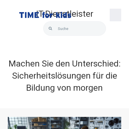
Skip
to
IT-Dienstleister
content
Togg
Search
Navi
for:
Startseite
Über uns
Machen Sie den Unterschied:
Sicherheitslösungen für die
Lösungen
Bildung von morgen
Produkte
Hallo Support