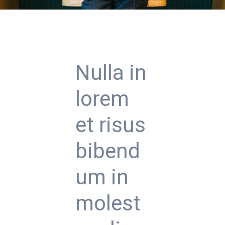
Nulla in
lorem
et risus
bibend
um in
molest