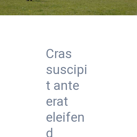
Dialog Center
Kontakt
Cras
suscipi
t ante
erat
eleifen
d