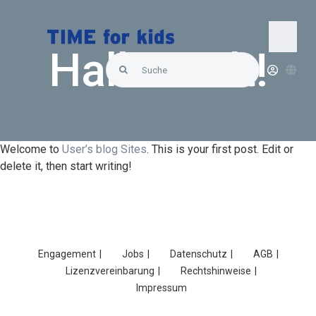
Skip
to
content
Togg
Hallo Welt!
Search
Navi
for:
Startseite
Über uns
Welcome to
User’s blog Sites
. This is your first post. Edit or
delete it, then start writing!
Lösungen
Produkte
Engagement
Jobs
Datenschutz
AGB
Lizenzvereinbarung
Rechtshinweise
Hallo Support
Impressum