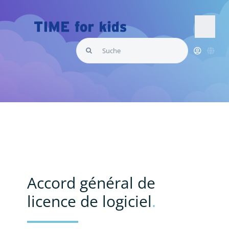
Skip
to
content
Togg
Search
Navi
for:
TIME for kids
ProductsTitre
Accord général de
licence de logiciel
.