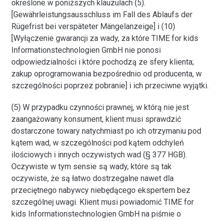
określone w poniższych klauzulach (5).
[Gewährleistungsausschluss im Fall des Ablaufs der
Rügefrist bei verspäteter Mängelanzeige] i (10)
[Wyłączenie gwarancji za wady, za które TIME for kids
Informationstechnologien GmbH nie ponosi
odpowiedzialności i które pochodzą ze sfery klienta;
zakup oprogramowania bezpośrednio od producenta, w
szczególności poprzez pobranie] i ich przeciwne wyjątki.
(5) W przypadku czynności prawnej, w którą nie jest
zaangażowany konsument, klient musi sprawdzić
dostarczone towary natychmiast po ich otrzymaniu pod
kątem wad, w szczególności pod kątem odchyleń
ilościowych i innych oczywistych wad (§ 377 HGB).
Oczywiste w tym sensie są wady, które są tak
oczywiste, że są łatwo dostrzegalne nawet dla
przeciętnego nabywcy niebędącego ekspertem bez
szczególnej uwagi. Klient musi powiadomić TIME for
kids Informationstechnologien GmbH na piśmie o