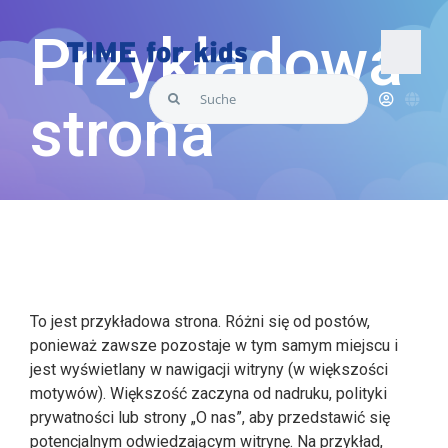
Skip
to
Przykładowa
content
Togg
Search
Navi
strona
for:
CZAS dla dzieci
Produkty
To jest przykładowa strona. Różni się od postów,
ponieważ zawsze pozostaje w tym samym miejscu i
jest wyświetlany w nawigacji witryny (w większości
motywów). Większość zaczyna od nadruku, polityki
prywatności lub strony „O nas”, aby przedstawić się
potencjalnym odwiedzającym witrynę. Na przykład,