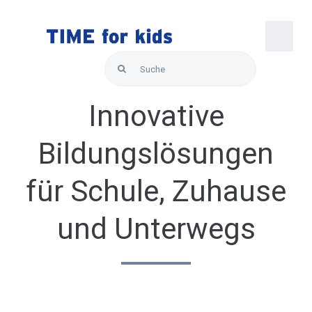
Skip
to
content
Togg
Search
Navi
for:
Startseite
Innovative
Über uns
Bildungslösungen
für Schule, Zuhause
Lösungen
und Unterwegs
Produkte
Hallo Support