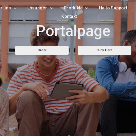
r uns
Lösungen
Produkte
Hallo Support
Kontakt
Portalpage
Order
Click Here